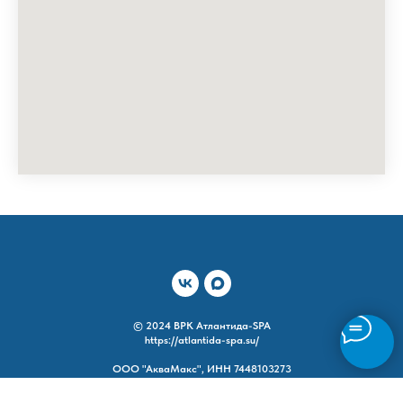
© 2024 ВРК Атлантида-SPA
https://atlantida-spa.su/
ООО "АкваМакс", ИНН 7448103273
ИП Качурин Е.С., ИНН 741107249533