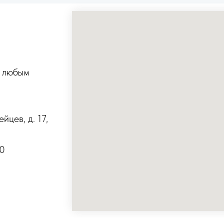
о любым
йцев, д. 17,
00