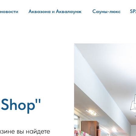
Атлантида-Spa
 новости
Аквазона и Аквалаунж
Сауны-люкс
SP
Водно-развлекательный клуб
Shop"
зине вы найдете